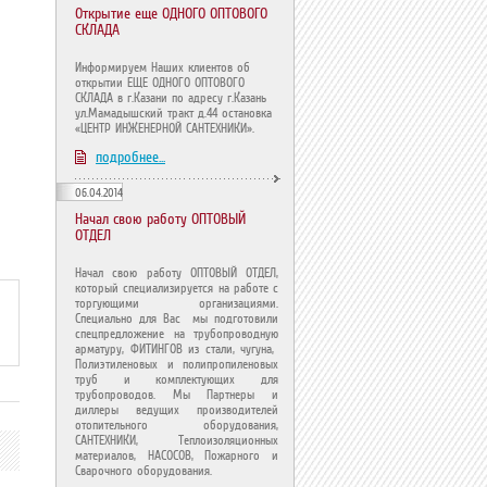
Открытие еще ОДНОГО ОПТОВОГО
СКЛАДА
Информируем Наших клиентов об
открытии ЕЩЕ ОДНОГО ОПТОВОГО
СКЛАДА в г.Казани по адресу г.Казань
ул.Мамадышский тракт д.44 остановка
«ЦЕНТР ИНЖЕНЕРНОЙ САНТЕХНИКИ».
подробнее...
06.04.2014
Начал свою работу ОПТОВЫЙ
ОТДЕЛ
Начал свою работу ОПТОВЫЙ ОТДЕЛ,
который специализируется на работе с
торгующими организациями.
Специально для Вас мы подготовили
спецпредложение на трубопроводную
арматуру, ФИТИНГОВ из стали, чугуна,
Полиэтиленовых и полипропиленовых
труб и комплектующих для
трубопроводов. Мы Партнеры и
диллеры ведущих производителей
отопительного оборудования,
САНТЕХНИКИ, Теплоизоляционных
материалов, НАСОСОВ, Пожарного и
Сварочного оборудования.