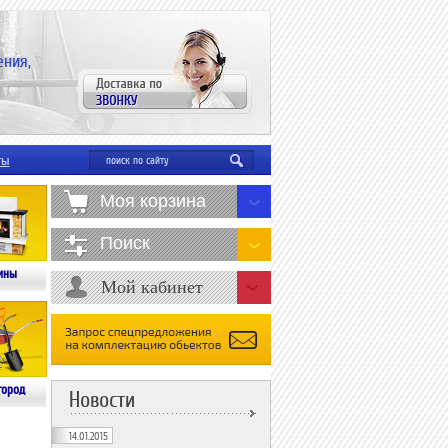
ения,
ты
Моя корзина
Поиск
ины
Мой кабинет
город
Новости
14.01.2015