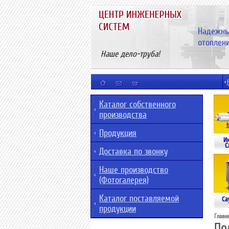
Надежны
отоплени
Наше дело-труба!
Каталог собственного
производства
Продукция
И
С
Доставка по звонку
Наше производство
(Фотогалерея)
Каталог поставляемой
Са
продукции
Главн
По