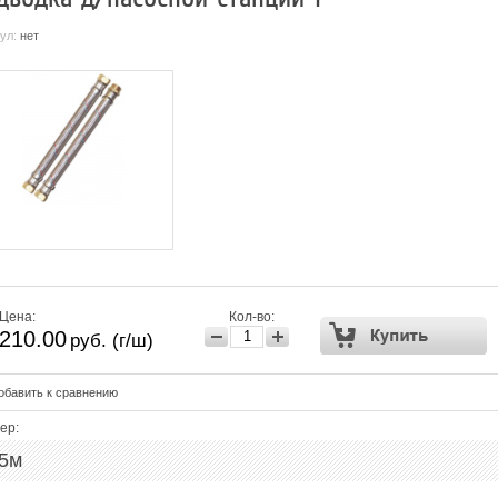
кул:
нет
Цена:
Кол-во:
210.00
руб. (г/ш)
бавить к сравнению
ер:
,5м