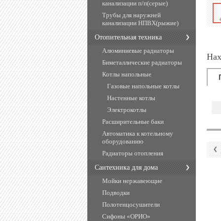
канализации п/п(серые)
Трубы для наружней
канализации НПВХ(рыжие)
Отопительная техника
Алюминиевые радиаторы
Нах
Биметаллические радиаторы
Котлы напольные
Газовые напольные котлы
Настенные котлы
Электрокотлы
Расширительные баки
Автоматика к котельному
оборудованию
Радиаторы отопления
Сантехника для дома
Мойки нержавеющие
Подводки
Полотенцосушители
Сифоны «ОРИО»