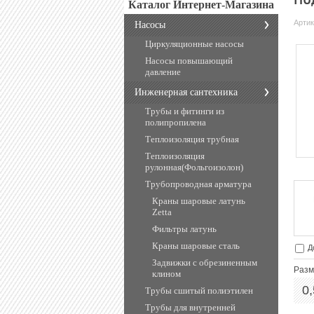
Каталог Интернет-Магазина
Арти
Насосы
Циркуляционные насосы
Насосы повышающий
давление
Инженерная сантехника
Трубы и фитинги из
полипропилена
Теплоизоляция трубная
Теплоизоляция
рулонная(Фольгоизолон)
Трубопроводная арматура
Краны шаровые латунь
Zetta
Фильтры латунь
Краны шаровые сталь
До
Задвижки с обрезиненным
Разм
клином
0
Трубы сшитый полиэтилен
Трубы для внутренней