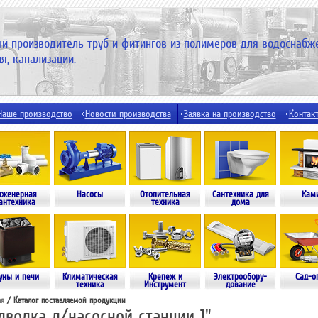
й производитель труб и фитингов из полимеров для водоснабж
я, канализации.
Наше производство
Новости производства
Заявка на производство
Контак
нженерная
Насосы
Отопительная
Сантехника для
Кам
антехника
техника
дома
уны и печи
Климатическая
Крепеж и
Электрообору-
Сад-о
техника
Инструмент
дование
ая
/ Каталог поставляемой продукции
дводка д/насосной станции 1"